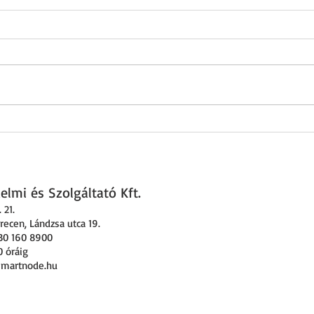
Niagara 4.10 már
MAC36NL-en is!
lmi és Szolgáltató Kft.
 21
.
ecen, Lándzsa utca 19.
30 160 8900
0 óráig
smartnode.hu