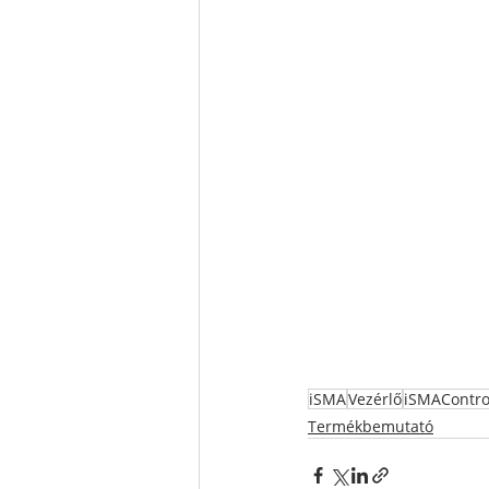
iSMA
Vezérlő
iSMAControl
Termékbemutató