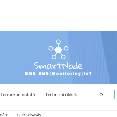
TERMÉKKATALÓGUS
FEJLESZTÉSEINK
OKTATÁS
TUDÁSTÁR
Termékbemutató
Technikai cikkek
márc. 11.
1 perc olvasás
Saját fejlesztés
SmartNode