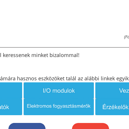
(F
l keressenek minket bizalommal!
ámára hasznos eszközöket talál az alábbi linkek egyiké