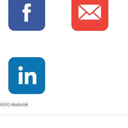
li
I/O Modulok