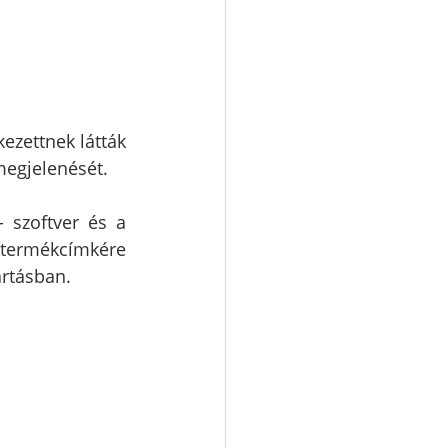
zettnek látták 
megjelenését.
 szoftver és a 
ermékcímkére 
rtásban.