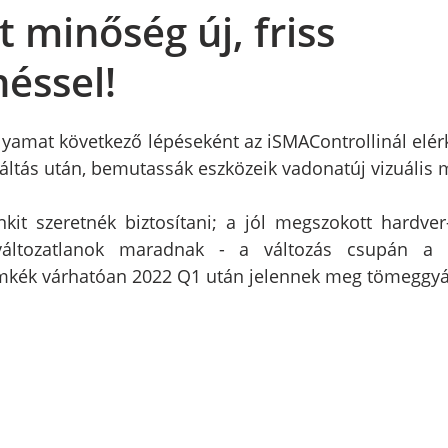
t minőség új, friss
éssel!
lyamat következő lépéseként az iSMAControllinál elérke
váltás után, bemutassák eszközeik vadonatúj vizuális 
it szeretnék biztosítani; a jól megszokott hardver-
változatlanok maradnak - a változás csupán a t
címkék várhatóan 2022 Q1 után jelennek meg tömeggyá