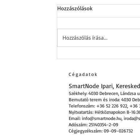
Hozzászólások
Hozzászólás írása...
A GC5 és a Controlli
egyesülnek, hogy még jobb
megoldásokat
Cégadatok
biztosíthassanak a BMS
SmartNode Ipari, Kereskede
ipar számára
Székhely: 4030 Debrecen
,
Lándzsa u.
Bemutató terem és iroda: 4030 Debr
Telefonszám: +36 52 226 922, +36 
Nyitvatartás: Hétköznapokon 8-16:3
Email:
info@smartnode.hu
,
iroda@
Adószám: 25140354-2-09
Cégjegyzékszám: 09-09-026732