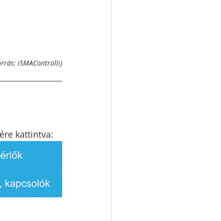
orrás: iSMAControlli)
re kattintva: