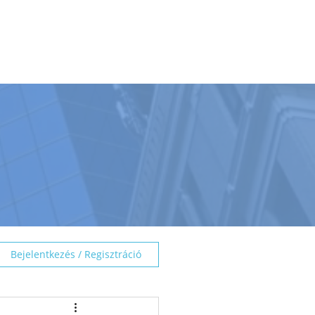
BEMUTATÓTEREM
TÁMOGATÁS
☰
Bejelentkezés / Regisztráció