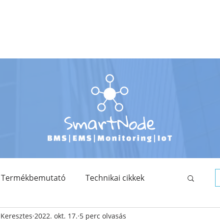
TERMÉKKATALÓGUS
FEJLESZTÉSEINK
OKTATÁS
TUDÁSTÁR
Termékbemutató
Technikai cikkek
a Keresztes
2022. okt. 17.
5 perc olvasás
Saját fejlesztés
SmartNode