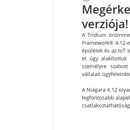
Megérkez
verziója!
A Tridium örömmel 
Framework® 4.12-es v
épületek és az IoT t
et úgy alakítottuk
személyre szabott
vállalati ügyfelein
A Niagara 4.12 olya
legfontosabb alapelv
csatlakoztathatóság,