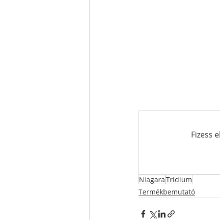
Fizess 
Niagara
Tridium
Termékbemutató