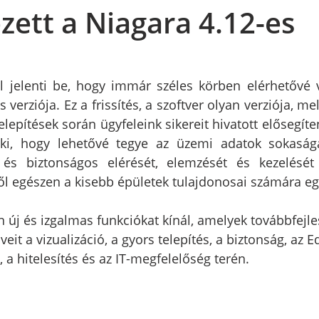
ett a Niagara 4.12-es
jelenti be, hogy immár széles körben elérhetővé vá
erziója. Ez a frissítés, a szoftver olyan verziója, mely
elepítések során ügyfeleink sikereit hivatott elősegíte
 ki, hogy lehetővé tegye az üzemi adatok sokaságá
 és biztonságos elérését, elemzését és kezelését
ktől egészen a kisebb épületek tulajdonosai számára eg
n új és izgalmas funkciókat kínál, amelyek továbbfejle
eit a vizualizáció, a gyors telepítés, a biztonság, az E
 a hitelesítés és az IT-megfelelőség terén. 