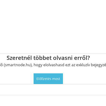
Szeretnél többet olvasni erről?
elő (smartnode.hu), hogy elolvashasd ezt az exkluzív bejegyzé
Előfizetés most