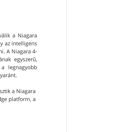
lik a Niagara 
 az intelligens 
ni. A Niagara 4-
nak egyszerű, 
 a legnagyobb 
yaránt. 
sztik a Niagara 
dge platform, a 