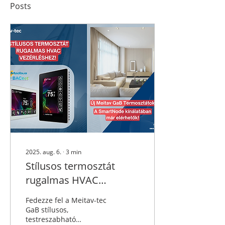
Posts
2025. aug. 6.
∙
3
min
Stílusos termosztát
rugalmas HVAC
vezérléshez – a
Fedezze fel a Meitav-tec
SmartNode kínálatában!
GaB stílusos,
testreszabható