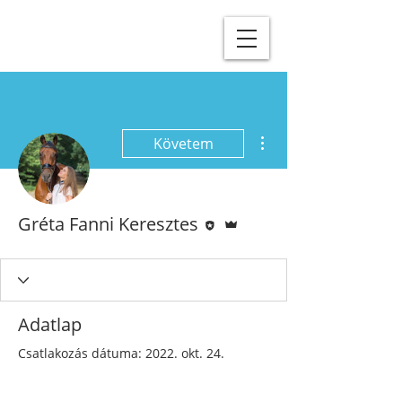
További műveletek
Követem
Szerkesztő
Admin
Gréta Fanni Keresztes
Adatlap
Csatlakozás dátuma: 2022. okt. 24.