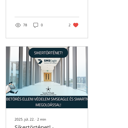
érintőképernyős
termosztátját, amely
intelligensen
alkalmazkodik bármilyen
HVAC rendszerhez.
78
0
2
Modern megjelenésével,
széleskörű
protokolltámogatásával
és gyors
telepíthetőségével
tökéletes választás
lakossági és
kereskedelmi
alkalmazásokhoz
egyaránt.
2025. júl. 22.
∙
2
min
Sikertörténet! -