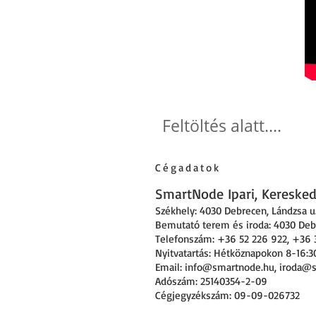
Feltöltés alatt....
Cégadatok
SmartNode Ipari, Kereskede
Székhely: 4030 Debrecen
,
Lándzsa u.
Bemutató terem és iroda: 4030 Debr
Telefonszám: +36 52 226 922, +36 
Nyitvatartás: Hétköznapokon 8-16:3
Email:
info@smartnode.hu
,
iroda@
Adószám: 25140354-2-09
Cégjegyzékszám: 09-09-026732