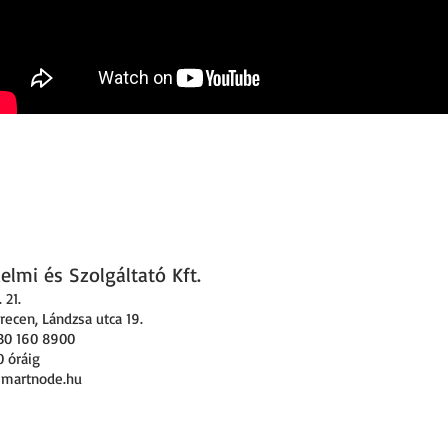
lmi és Szolgáltató Kft.
 21
.
ecen, Lándzsa utca 19.
30 160 8900
0 óráig
smartnode.hu