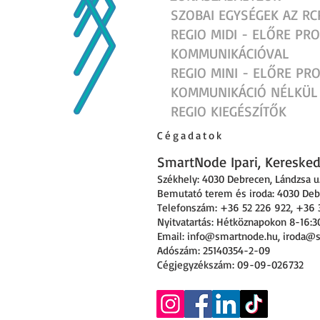
SZOBAI EGYSÉGEK AZ R
REGIO MIDI - ELŐRE P
KOMMUNIKÁCIÓVAL
REGIO MINI - ELŐRE P
KOMMUNIKÁCIÓ NÉLKÜL
REGIO KIEGÉSZÍTŐK
Cégadatok
SmartNode Ipari, Kereskede
Székhely: 4030 Debrecen
,
Lándzsa u.
Bemutató terem és iroda: 4030 Debr
Telefonszám: +36 52 226 922, +36 
Nyitvatartás: Hétköznapokon 8-16:3
Email:
info@smartnode.hu
,
iroda@
Adószám: 25140354-2-09
Cégjegyzékszám: 09-09-026732