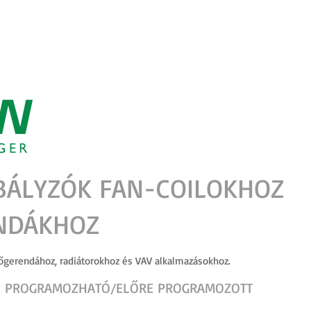
TERMÉKKATALÓGUS
FEJLESZTÉSEINK
OKTATÁS
TUDÁSTÁR
ABÁLYZÓK FAN-COILOKHOZ
NDÁKHOZ
tőgerendához, radiátorokhoz és VAV alkalmazásokhoz.
ON PROGRAMOZHATÓ/ELŐRE PROGRAMOZOTT