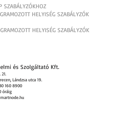
CP SZABÁLYZÓKHOZ
ROGRAMOZOTT HELYISÉG SZABÁLYZÓK
ROGRAMOZOTT HELYISÉG SZABÁLYZÓK
lmi és Szolgáltató Kft.
 21
.
ecen, Lándzsa utca 19.
30 160 8900
0 óráig
smartnode.hu