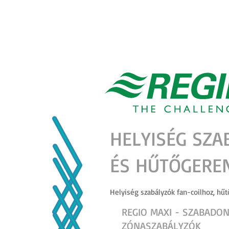
KEZDŐLAP
RÓLUNK
PARTNEREK
HELYISÉG SZ
ÉS HŰTŐGERE
Helyiség szabályzók fan-coilhoz, hű
REGIO MAXI - SZABAD
ZÓNASZABÁLYZÓK