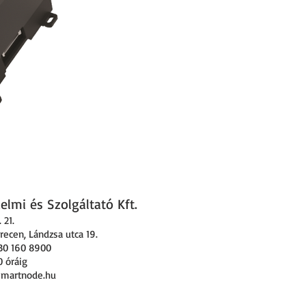
lmi és Szolgáltató Kft.
 21
.
ecen, Lándzsa utca 19.
30 160 8900
0 óráig
smartnode.hu