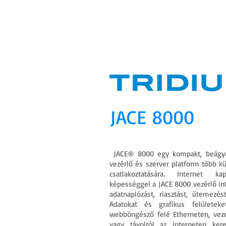
KEZDŐLAP
RÓLUNK
PARTNEREK
JACE 8000
JACE® 8000 egy kompakt, beágyazo
vezérlő és szerver platform több k
csatlakoztatására. Internet k
képességgel a JACE 8000 vezérlő inte
adatnaplózást, riasztást, ütemezést
Adatokat és grafikus felületek
webböngésző felé Etherneten, veze
vagy távolról az interneten kere