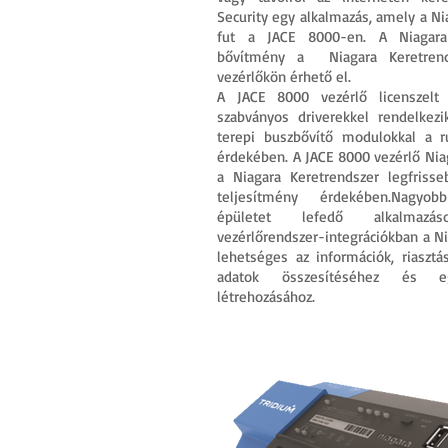
Security egy alkalmazás, amely a N
fut a JACE 8000-en. A Niagara
bővítmény a Niagara Keretrend
vezérlőkön érhető el.
A JACE 8000 vezérlő licenszelt 
szabványos driverekkel rendelkezi
terepi buszbővítő modulokkal a 
érdekében. A JACE 8000 vezérlő Nia
a Niagara Keretrendszer legfriss
teljesítmény érdekében.Nagyob
épületet lefedő alkalmazá
vezérlőrendszer-integrációkban a Ni
lehetséges az információk, riasztá
adatok összesítéséhez és e
létrehozásához.