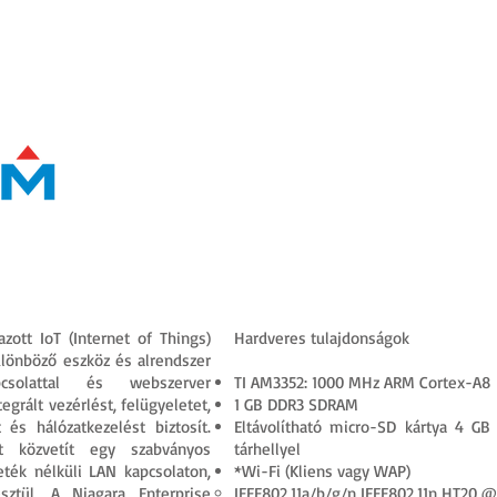
TERMÉKKATALÓGUS
FEJLESZTÉSEINK
OKTATÁS
TUDÁSTÁR
tt IoT (Internet of Things)
Hardveres tulajdonságok
ülönböző eszköz és alrendszer
apcsolattal és webszerver
TI AM3352: 1000 MHz ARM Cortex-A8
grált vezérlést, felügyeletet,
1 GB DDR3 SDRAM
 és hálózatkezelést biztosít.
Eltávolítható micro-SD kártya 4 GB 
et közvetít egy szabványos
tárhellyel
ték nélküli LAN kapcsolaton,
*Wi-Fi (Kliens vagy WAP)
sztül. A Niagara Enterprise
IEEE802.11a/b/g/n IEEE802.11n HT20 @