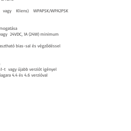
P, vagy Kliens) WPAPSK/WPA2PSK
ámogatása
 vagy 24VDC, 1A (24W) minimum
lasztható bias-sal és végződéssel
a
8u1-t vagy újabb verziót igényel
iagara 4.4 és 4.6 verzióval