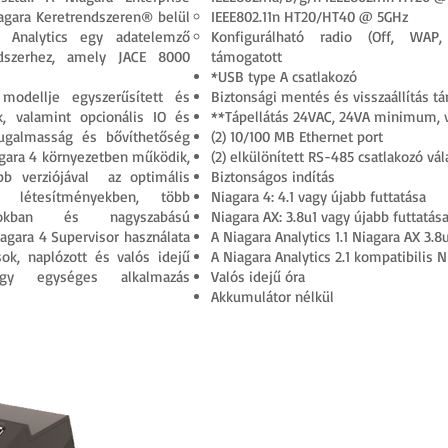
iagara Keretrendszeren® belül
IEEE802.11n HT20/HT40 @ 5GHz
 Analytics egy adatelemző
Konfigurálható radio (Off, WA
szerhez, amely JACE 8000
támogatott
*USB type A csatlakozó
modellje egyszerűsített és
Biztonsági mentés és visszaállítás t
k, valamint opcionális IO és
**Tápellátás 24VAC, 24VA minimum,
rugalmasság és bővíthetőség
(2) 10/100 MB Ethernet port
gara 4 környezetben működik,
(2) elkülönített RS-485 csatlakozó vá
ebb verziójával az optimális
Biztonságos indítás
b létesítményekben, több
Niagara 4: 4.1 vagy újabb futtatása
sokban és nagyszabású
Niagara AX: 3.8u1 vagy újabb futtatás
agara 4 Supervisor használata
A Niagara Analytics 1.1 Niagara AX 3.
sok, naplózott és valós idejű
A Niagara Analytics 2.1 kompatibilis N
gy egységes alkalmazás
Valós idejű óra
Akkumulátor nélkül