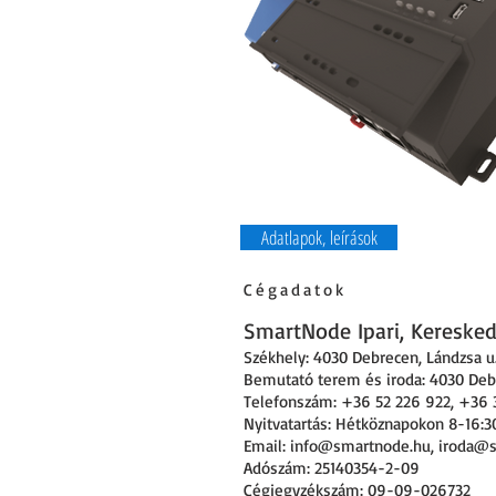
Adatlapok, leírások
Cégadatok
SmartNode Ipari, Kereskede
Székhely: 4030 Debrecen
,
Lándzsa u.
Bemutató terem és iroda: 4030 Debr
Telefonszám: +36 52 226 922, +36 
Nyitvatartás: Hétköznapokon 8-16:3
Email:
info@smartnode.hu
,
iroda@
Adószám: 25140354-2-09
Cégjegyzékszám: 09-09-026732