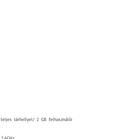
BEMUTATÓTEREM
TÁMOGATÁS
☰
teljes tárhellyel/ 2 GB felhasználói
 2.4GHz