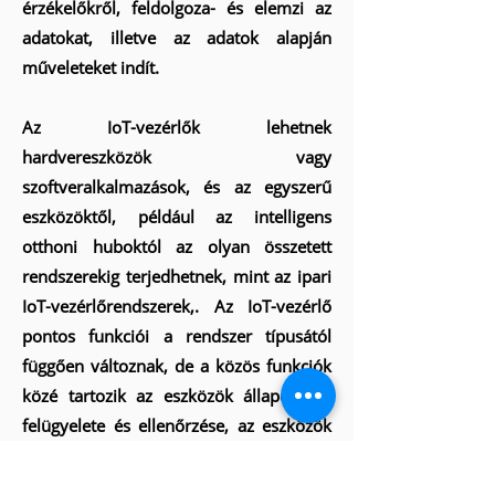
érzékelőkről, feldolgoza- és elemzi az
adatokat, illetve az adatok alapján
műveleteket indít.
Az IoT-vezérlők lehetnek
hardvereszközök vagy
szoftveralkalmazások, és az egyszerű
eszközöktől, például az intelligens
otthoni huboktól az olyan összetett
rendszerekig terjedhetnek, mint az ipari
IoT-vezérlőrendszerek,. Az IoT-vezérlő
pontos funkciói a rendszer típusától
függően változnak, de a közös funkciók
közé tartozik az eszközök állapotának
felügyelete és ellenőrzése, az eszközök
konfigurálása, valamint a biztonság és
az adatvédelem kezelése. Az IoT-