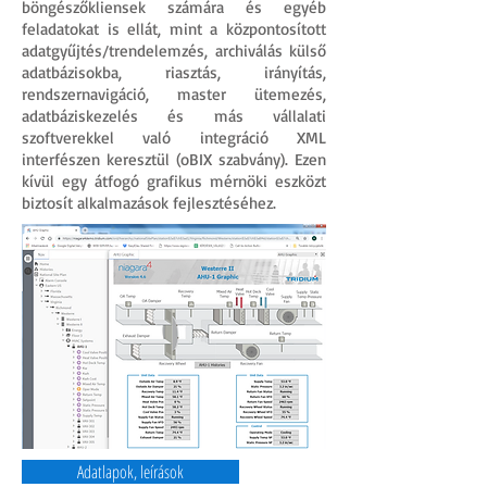
böngészőkliensek számára és egyéb
feladatokat is ellát, mint a központosított
adatgyűjtés/trendelemzés, archiválás külső
adatbázisokba, riasztás, irányítás,
rendszernavigáció, master ütemezés,
adatbáziskezelés és más vállalati
szoftverekkel való integráció XML
interfészen keresztül (oBIX szabvány). Ezen
kívül egy átfogó grafikus mérnöki eszközt
biztosít alkalmazások fejlesztéséhez.
Adatlapok, leírások