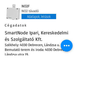
NO2F
NO2 távadó
Adatlapok, leírások
Cégadatok
SmartNode Ipari, Kereskedelmi
és Szolgáltató Kft.
Székhely: 4030 Debrecen
,
Lándzsa u. 21
.
Bemutató terem és iroda: 4030 Debrecen,
Lándzsa utca 19.
Telefonszám:
+36 52 226 922
,
+36 30 160
8900
Nyitvatartás: Hétköznapokon 8-16:30 óráig
Email:
info@smartnode.hu
,
iroda@smartnode.hu
Adószám:
25140354-2-09
Cégjegyzékszám:
09-09-026732