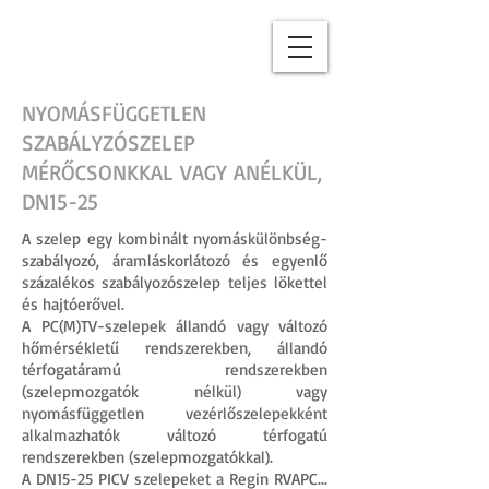
NYOMÁSFÜGGETLEN
SZABÁLYZÓSZELEP
MÉRŐCSONKKAL VAGY ANÉLKÜL,
DN15-25
A szelep egy kombinált nyomáskülönbség-
szabályozó, áramláskorlátozó és egyenlő
százalékos szabályozószelep teljes lökettel
és hajtóerővel.
A PC(M)TV-szelepek állandó vagy változó
hőmérsékletű rendszerekben, állandó
térfogatáramú rendszerekben
(szelepmozgatók nélkül) vagy
nyomásfüggetlen vezérlőszelepekként
alkalmazhatók változó térfogatú
rendszerekben (szelepmozgatókkal).
A DN15-25 PICV szelepeket a Regin RVAPC...