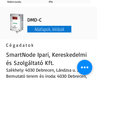
DMD-C
Adatlapok, leírások
Cégadatok
SmartNode Ipari, Kereskedelmi
és Szolgáltató Kft.
Székhely: 4030 Debrecen
,
Lándzsa u. 21
.
Bemutató terem és iroda: 4030 Debrecen,
Lándzsa utca 19.
Telefonszám:
+36 52 226 922
,
+36 30 160
8900
Nyitvatartás: Hétköznapokon 8-16:30 óráig
Email:
info@smartnode.hu
,
iroda@smartnode.hu
Adószám:
25140354-2-09
Cégjegyzékszám:
09-09-026732