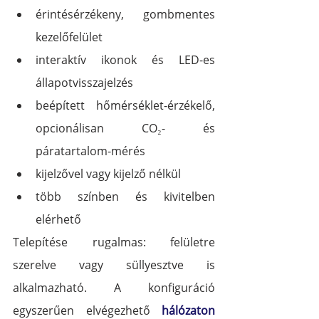
érintésérzékeny, gombmentes 
kezelőfelület
interaktív ikonok és LED-es 
állapotvisszajelzés
beépített hőmérséklet-érzékelő, 
opcionálisan CO₂- és 
páratartalom-mérés
kijelzővel vagy kijelző nélkül
több színben és kivitelben 
elérhető
Telepítése rugalmas: felületre 
szerelve vagy süllyesztve is 
alkalmazható. A konfiguráció 
egyszerűen elvégezhető 
hálózaton 