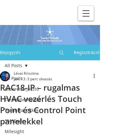
Bejegyzés
Regisztráció
All Posts
Lévai Krisztina
All Posts
jan. 13.
3 perc olvasás
RAC18-IP – rugalmas
Ismeretterjesztő
HVAC vezérlés Touch
Termékbemutató
Point és Control Point
Technikai cikkek
panelekkel
SMSEagle
Milesight