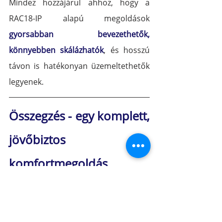
Mindez hozzájárul ahhoz, hogy a 
RAC18-IP alapú megoldások
gyorsabban bevezethetők, 
könnyebben skálázhatók
, és hosszú 
távon is hatékonyan üzemeltethetők 
legyenek.
Összegzés - egy komplett, 
jövőbiztos 
komfortmegoldás
A 
RAC18-IP
 egy nyitott, rugalmas 
vezérlőplatform, amely különböző 
iSMA CONTROLLI helyiségi 