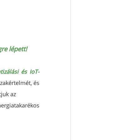
re lépett!
izálási és IoT-
zakértelmét, és 
juk az 
rgiatakarékos 