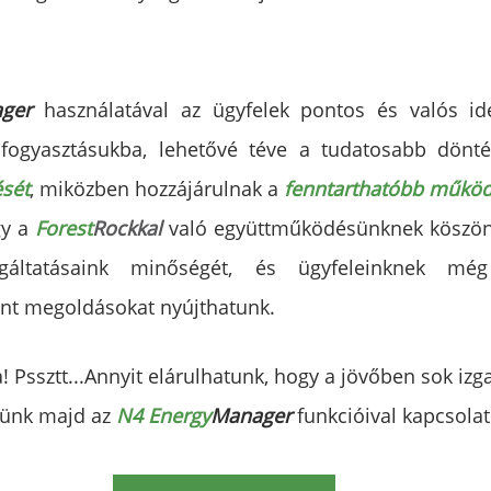
ger 
használatával az ügyfelek pontos és valós ide
ését
, miközben hozzájárulnak a 
fenntarthatóbb műkö
y a 
Forest
Rockkal
való együttműködésünknek köszön
olgáltatásaink minőségét, és ügyfeleinknek még
t megoldásokat nyújthatunk.
! Pssztt...Annyit elárulhatunk, hogy a jövőben sok iz
zünk majd az 
N4 Energy
Manager 
funkcióival kapcsola