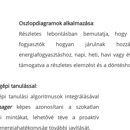
Oszlopdiagramok alkalmazása
: 
Részletes lebontásban bemutatja, hogy
fogyasztók hogyan járulnak hoz
energiafogyasztáshoz, napi, heti, havi vagy é
támogatva a részletes elemzést és a döntésho
gépi tanulással
:
i tanulási algoritmusok integrálásával 
ager 
képes azonosítani a szokatlan 
si mintákat, lehetővé téve a proaktív 
energiahatékonyság további javítását.