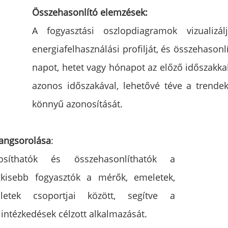
Összehasonlító elemzések:
A fogyasztási oszlopdiagramok vizualizál
energiafelhasználási profilját, és összehasonlít
napot, hetet vagy hónapot az előző időszakkal
azonos időszakával, lehetővé téve a trende
könnyű azonosítását.
rangsorolása
: 
osíthatók és összehasonlíthatók a 
kisebb fogyasztók a mérők, emeletek, 
etek csoportjai között, segítve a 
intézkedések célzott alkalmazását.