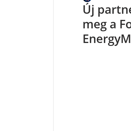
Új partn
meg a Fo
EnergyMa