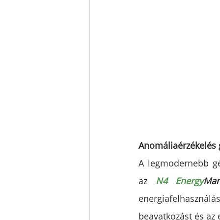
Anomáliaérzékelés 
A legmodernebb gép
az 
N4 Energy
Man
energiafelhasználá
beavatkozást és az 