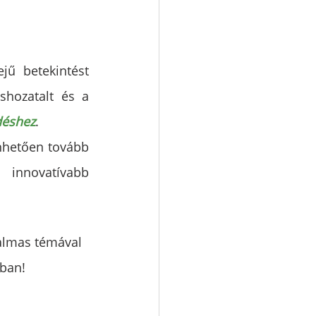
jű betekintést 
nyerhetnek energiafogyasztásukba, lehetővé téve a tudatosabb döntéshozatalt és a 
déshez
.
hetően tovább 
 innovatívabb 
galmas témával 
tban!