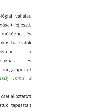
giai vállalat, 
ásait fejleszti. 
n működnek, és 
okos hálózatok 
Segítenek a 
onosoknak és 
y megalapozott 
knak, mind a 
csatlakoztatott 
uk tapasztalt 