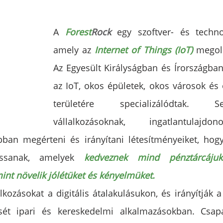
A 
Forest
Rock
egy szoftver- és technoló
amely az 
Internet of Things (IoT)
 megold
Az Egyesült Királyságban és Írországba
az IoT, okos épületek, okos városok és 
területére specializálódtak. 
vállalkozásoknak, ingatlantulajd
bban megérteni és irányítani létesítményeiket, hog
assanak, amelyek 
kedveznek mind pénztárcáju
int növelik jólétüket és kényelmüket.
lkozásokat a digitális átalakulásukon, és irányítják a 
sét ipari és kereskedelmi alkalmazásokban. Csapat