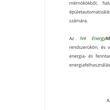
mérnökökből, fiat
épületautomatizálá
számára.
Az 
N4 Energy
M
rendszerükön, és vi
energia- és fennta
energiafelhasználás
A