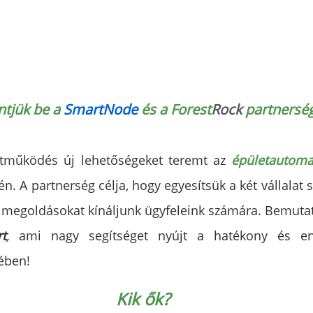
tjük be a 
SmartNode 
és a Forest
Rock
 partnerség
ttműködés új lehetőségeket teremt az 
épületautomat
tén. A partnerség célja, hogy egyesítsük a két vállalat s
 megoldásokat kínáljunk ügyfeleink számára. Bemutat
t
,
 ami nagy segítséget nyújt a hatékony és ene
ében!
Kik ők?