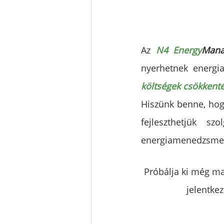
Az 
N4 Energy
Mana
költségek csökkent
Hiszünk benne, hog
fejleszthetjük sz
energiamenedzsmen
Próbálja ki még ma
jelentke