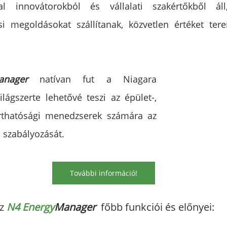
al innovátorokból és vállalati szakértőkből áll
si megoldásokat szállítanak, közvetlen értéket tere
anager 
natívan fut a Niagara 
lágszerte lehetővé teszi az épület-, 
rthatósági menedzserek számára az 
 szabályozását.
További információ!
z 
N4 Energy
Manager 
 főbb funkciói és előnyei: