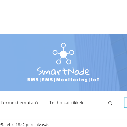
TERMÉKKATALÓGUS
FEJLESZTÉSEINK
OKTATÁS
TUDÁSTÁR
Termékbemutató
Technikai cikkek
5. febr. 18.
2 perc olvasás
Saját fejlesztés
SmartNode