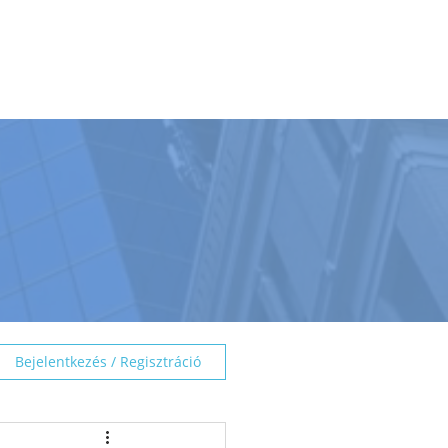
BEMUTATÓTEREM
TÁMOGATÁS
☰
Bejelentkezés / Regisztráció