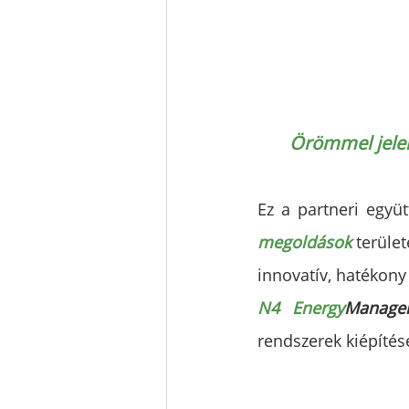
Örömmel jelen
Ez a partneri együ
megoldások
 terüle
innovatív, hatékony
N4 Energy
Manager
rendszerek kiépítés