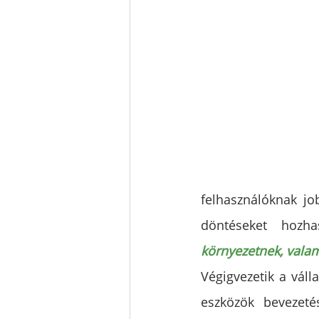
felhasználóknak jo
döntéseket hozh
környezetnek, valam
Végigvezetik a válla
eszközök bevezeté