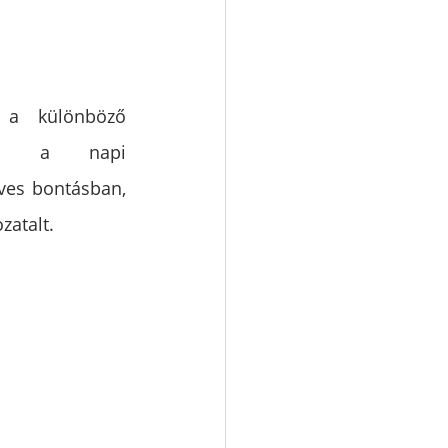
 a különböző 
zá a napi 
ves bontásban, 
zatalt.