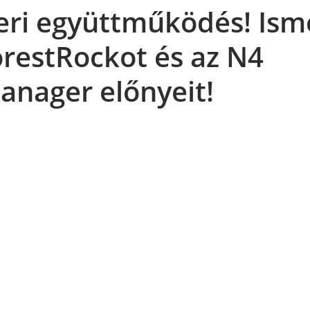
eri együttműködés! Ism
restRockot és az N4
nager előnyeit!