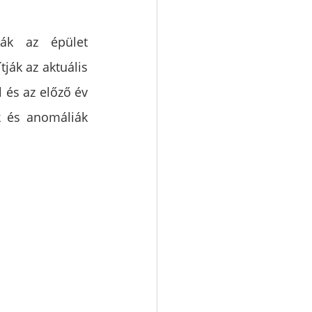
ják az épület 
ják az aktuális 
 és az előző év 
k és anomáliák 