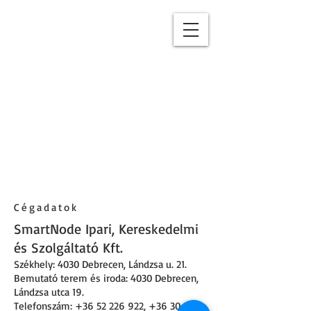
Cégadatok
SmartNode Ipari, Kereskedelmi
és Szolgáltató Kft.
Székhely: 4030 Debrecen
,
Lándzsa u. 21
.
Bemutató terem és iroda: 4030 Debrecen,
Lándzsa utca 19.
Telefonszám:
+36 52 226 922
,
+36 30 160