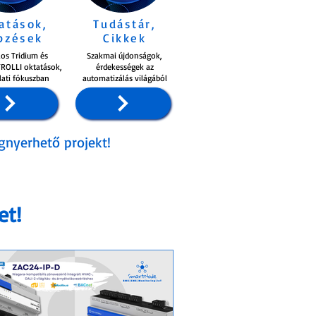
atások,
Tudástár,
pzések
Cikkek
los Tridium és
Szakmai újdonságok,
ROLLI oktatások,
érdekességek az
lati fókuszban
automatizálás világából
gnyerhető projekt!
et!