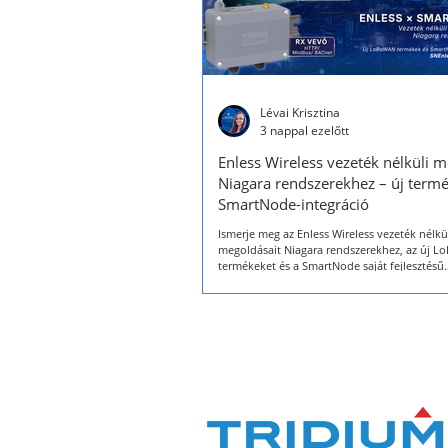
Lévai Krisztina
3 nappal ezelőtt
Enless Wireless vezeték nélküli 
Niagara rendszerekhez – új term
SmartNode-integráció
Ismerje meg az Enless Wireless vezeték nélkü
megoldásait Niagara rendszerekhez, az új 
termékeket és a SmartNode saját fejlesztésű
integrációját.Erre kínál célzott megoldást az 
LoRaWAN gateway, amely kifejezetten épület
rendszerekhez (BMS) lett tervezve.