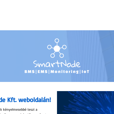
TERMÉKKATALÓGUS
FEJLESZTÉSEINK
OKTATÁS
TUDÁSTÁR
e Kft. weboldalán!
k kényelmesebbé teszi a