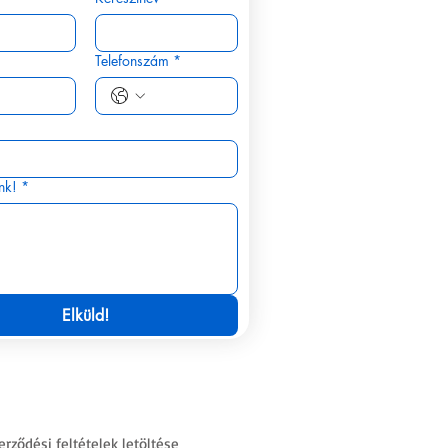
Telefonszám
*
nk!
*
Elküld!
erződési feltételek letöltése