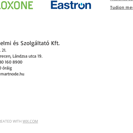
Tudjon meg
lmi és Szolgáltató Kft.
 21
.
ecen, Lándzsa utca 19.
30 160 8900
0 óráig
smartnode.hu
CREATED WITH
WIX.COM