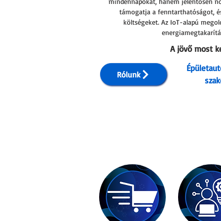
mindennapokat,
hanem jelentősen nö
támogatja a
fenntarthatóságot, é
költségeket. Az IoT-alapú mego
energiamegtakarítás
A jövő most ke
Épületaut
Rólunk
szak