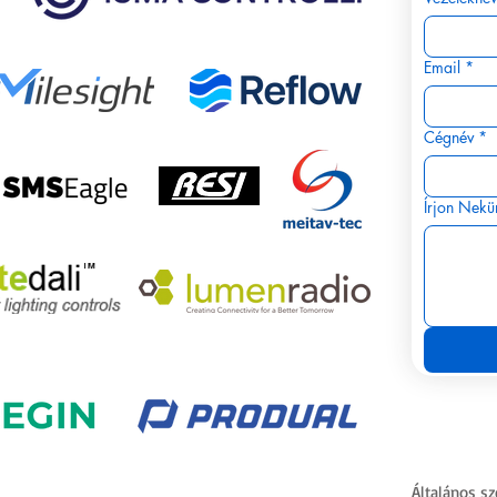
Email
*
Cégnév
*
Írjon Nekü
Általános sz