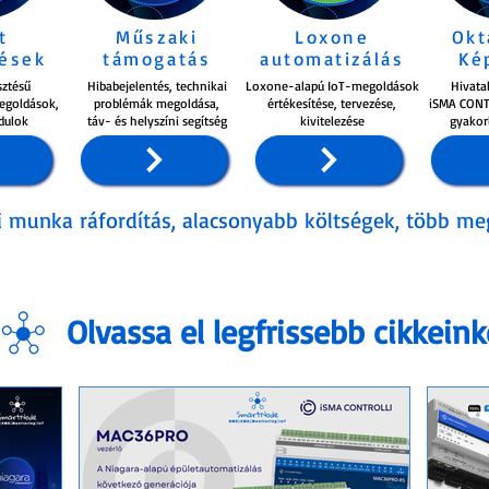
t
Műszaki
Loxone
Okt
tések
támogatás
automatizálás
Ké
sztésű
Hibabejelentés, technikai
Loxone-alapú IoT-megoldások
Hivata
egoldások,
problémák megoldása,
értékesítése, tervezése,
iSMA CONT
dulok
táv- és helyszíni segítség
kivitelezése
gyakor
munka ráfordítás, alacsonyabb költségek, több me
Olvassa el legfrissebb cikkeink