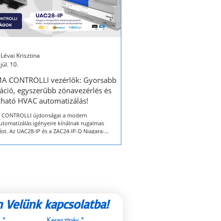
Lévai Krisztina
júl. 10.
MA CONTROLLI vezérlők: Gyorsabb
ráció, egyszerűbb zónavezérlés és
zható HVAC automatizálás!
A CONTROLLI újdonságai a modern
utomatizálás igényeire kínálnak rugalmas
st. Az UAC28-IP és a ZAC24-IP-D Niagara-
bilis, szabadon programozható vezérlők, amelyek
ják a gyors üzembe helyezést, az egyszerű
ciót és a modern felhasználói élményt. A nano
GINE alapú eszközök BACnet, Modbus és
k 4 támogatással illeszthetők IP-alapú BMS
rekbe.
 Velünk kapcsolatba!
*
Keresztnév
*