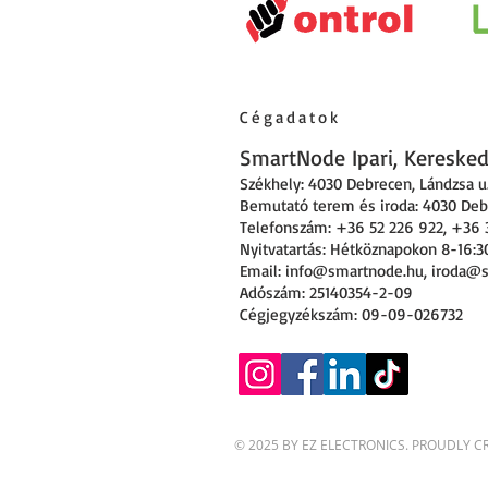
Cégadatok
SmartNode Ipari, Kereskede
Székhely: 4030 Debrecen
,
Lándzsa u.
Bemutató terem és iroda: 4030 Debr
Telefonszám: +36 52 226 922, +36 
Nyitvatartás: Hétköznapokon 8-16:3
Email:
info@smartnode.hu
,
iroda@
Adószám: 25140354-2-09
Cégjegyzékszám: 09-09-026732
© 2025 BY EZ ELECTRONICS. PROUDLY 