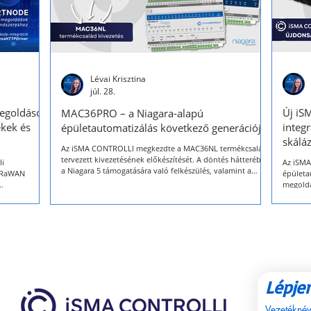
Lévai Krisztina
júl. 28.
megoldások
Új iS
MAC36PRO – a Niagara-alapú
ékek és
integ
épületautomatizálás következő generációja
skálá
Az iSMA CONTROLLI megkezdte a MAC36NL termékcsalád
tervezett kivezetésének előkészítését. A döntés hátterében
li
Az iSM
a Niagara 5 támogatására való felkészülés, valamint a
LoRaWAN
épületa
MAC36PRO vezérlő elérhetősége áll, amely a MAC36NL
megoldá
közvetlen utódjaként biztosítja a zökkenőmentes átállást.
Enless
kompati
A MAC36PRO a MAC36 termékcsalád következő
felügyeleti
támogat
generációja, amely hatékony megoldást kínál kis- és
integrá
közepes méretű épületek automatizálásához.
EDGE EN
Haystac
rendsze
Lépjen
Vezetéknév