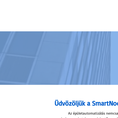
KEZDŐLAP
RÓLUNK
PARTNEREK
Üdvözöljük a SmartNod
Az épületautomatizálás nemcsa