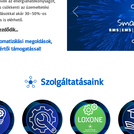
veli az energiahatékonyságot,
s csökkenti az üzemeltetési
ldásokkal akár 30–50%-os
 is elérhető.
zdődik...
omatizálási megoldások,
értői támogatással!
Kattintson!
Szolgáltatásaink