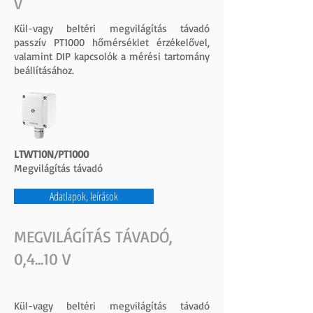
V
Kül-vagy beltéri megvilágítás távadó
passzív PT1000 hőmérséklet érzékelővel,
valamint DIP kapcsolók a mérési tartomány
beállításához.
LTWT10N/PT1000
Megvilágítás távadó
Adatlapok, leírások
MEGVILÁGÍTÁS TÁVADÓ,
0,4...10 V
Kül-vagy beltéri megvilágítás távadó