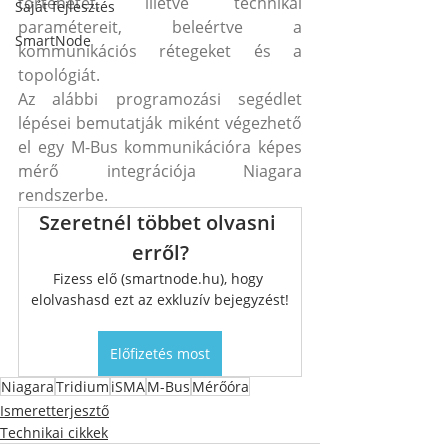
történetét, illetve technikai 
Saját fejlesztés
paramétereit, beleértve a 
SmartNode
kommunikációs rétegeket és a 
topológiát.
Az alábbi programozási segédlet 
lépései bemutatják miként végezhető 
el egy M-Bus kommunikációra képes 
mérő integrációja Niagara 
rendszerbe.
Szeretnél többet olvasni 
erről?
Fizess elő (smartnode.hu), hogy 
elolvashasd ezt az exkluzív bejegyzést!
Előfizetés most
Niagara
Tridium
iSMA
M-Bus
Mérőóra
Ismeretterjesztő
Technikai cikkek