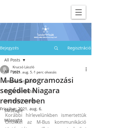
Bejegyzés
Regisztráció
All Posts
Krucsó László
All Posts
2021. aug. 5.
1 perc olvasás
M-Bus programozási
Ismeretterjesztő
segédlet Niagara
Termékbemutató
rendszerben
Technikai cikkek
Frissítve:
2021. aug. 6.
SMSEagle
Korábbi hírlevelünkben ismertettük 
Milesight
Önökkel az M-Bus kommunikáció 