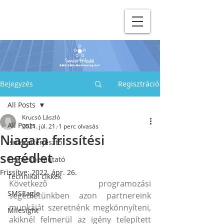
Bejegyzés
Regisztráció
All Posts
Krucsó László
All Posts
2021. júl. 21.
1 perc olvasás
Niagara frissítési
Ismeretterjesztő
segédlet
Termékbemutató
Frissítve:
2022. ápr. 26.
Technikai cikkek
Következő programozási 
SMSEagle
segédletünkben azon partnereink 
munkáját szeretnénk megkönnyíteni, 
Milesight
akiknél felmerül az igény telepített 