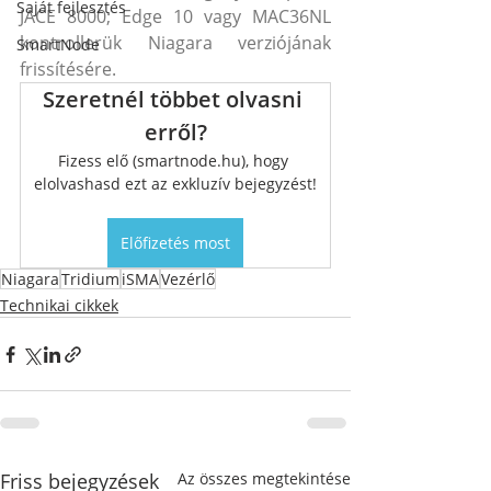
Saját fejlesztés
JACE 8000; Edge 10 vagy MAC36NL 
kontrollerük Niagara verziójának 
SmartNode
frissítésére.
Szeretnél többet olvasni 
erről?
Fizess elő (smartnode.hu), hogy 
elolvashasd ezt az exkluzív bejegyzést!
Előfizetés most
Niagara
Tridium
iSMA
Vezérlő
Technikai cikkek
Friss bejegyzések
Az összes megtekintése