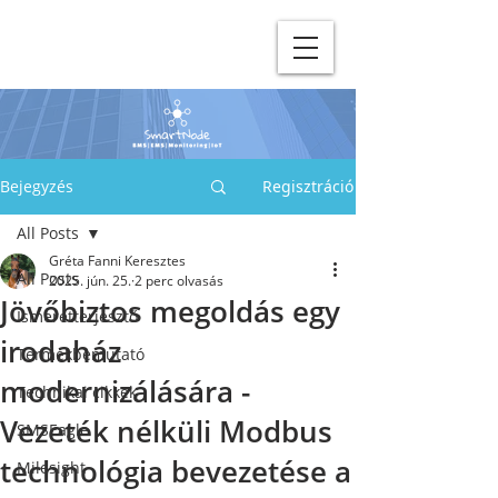
Bejegyzés
Regisztráció
All Posts
Gréta Fanni Keresztes
All Posts
2025. jún. 25.
2 perc olvasás
Jövőbiztos megoldás egy
Ismeretterjesztő
irodaház
Termékbemutató
modernizálására -
Technikai cikkek
Vezeték nélküli Modbus
SMSEagle
technológia bevezetése a
Milesight