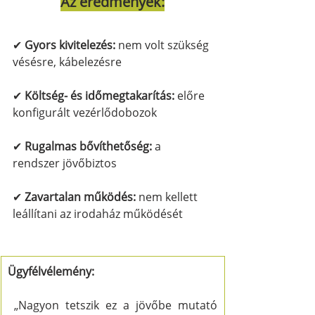
Az eredmények:
✔ 
Gyors kivitelezés:
 nem volt szükség 
vésésre, kábelezésre
✔ 
Költség- és időmegtakarítás:
 előre 
konfigurált vezérlődobozok
✔ 
Rugalmas bővíthetőség:
 a 
rendszer jövőbiztos
✔ 
Zavartalan működés:
 nem kellett 
leállítani az irodaház működését
Ügyfélvélemény:
 „Nagyon tetszik ez a jövőbe mutató 