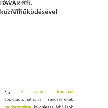
BAVAR Kft.
Saját fejlesztés
közreműködésével
SmartNode
Egy 
5 szintes irodaház
épületautomatizálási rendszerének 
modernizálása
 különleges kihívások 