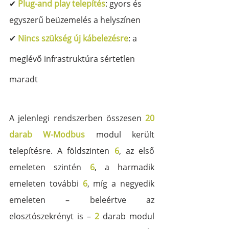
✔
Plug-and play telepítés
: gyors és 
egyszerű beüzemelés a helyszínen
✔ 
Nincs szükség új kábelezésre
: a 
meglévő infrastruktúra sértetlen 
maradt
A jelenlegi rendszerben összesen 
20 
darab W-Modbus
 modul került 
telepítésre. A földszinten 
6
, az első 
emeleten szintén 
6
, a harmadik 
emeleten további 
6
, míg a negyedik 
emeleten – beleértve az 
elosztószekrényt is – 
2
 darab modul 