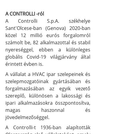
A CONTROLLI -ról
A Controlli S.p.A. székhelye 
Sant'Olcese-ban (Genova) 2020-ban 
közel 12 millió eurós forgalomról 
számolt be, 82 alkalmazottal és stabil 
nyereséggel, ebben a különleges 
globális Covid-19 világjárvány által 
érintett évben is. 
A vállalat a HVAC ipar szelepeinek és 
szelepmozgatóinak gyártásában és 
forgalmazásában az egyik vezető 
szereplő, különösen a lakossági és 
ipari alkalmazásokra összpontosítva, 
magas haszonnal és 
jövedelmezőséggel.
A Controlli-t 1936-ban alapították 