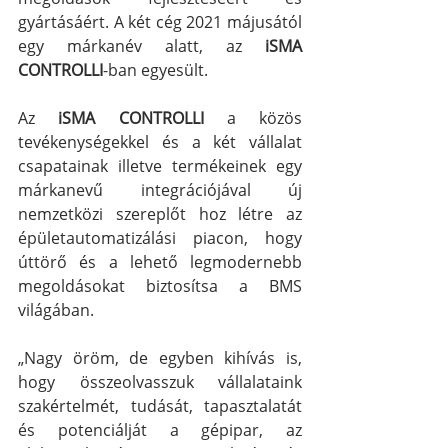
gyártásáért. A két cég 2021 májusától 
egy márkanév alatt, az 
iSMA 
CONTROLLI
-ban egyesült.
Az 
iSMA CONTROLLI
 a közös 
tevékenységekkel és a két vállalat 
csapatainak illetve termékeinek egy 
márkanevű integrációjával új 
nemzetközi szereplőt hoz létre az 
épületautomatizálási piacon, hogy 
úttörő és a lehető legmodernebb 
megoldásokat biztosítsa a BMS 
világában.
„Nagy öröm, de egyben kihívás is, 
hogy összeolvasszuk vállalataink 
szakértelmét, tudását, tapasztalatát 
és potenciálját a gépipar, az 