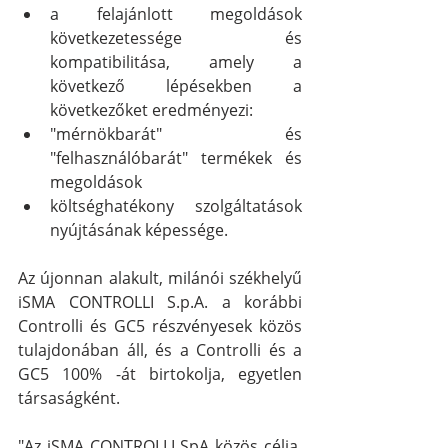
a felajánlott megoldások 
következetessége és 
kompatibilitása, amely a 
következő lépésekben a 
következőket eredményezi:
"mérnökbarát" és 
"felhasználóbarát" termékek és 
megoldások
költséghatékony szolgáltatások 
nyújtásának képessége.
Az újonnan alakult, milánói székhelyű 
iSMA CONTROLLI S.p.A. a korábbi 
Controlli és GC5 részvényesek közös 
tulajdonában áll, és a Controlli és a 
GC5 100% -át birtokolja, egyetlen 
társaságként.
"Az iSMA CONTROLLI SpA közös célja, 