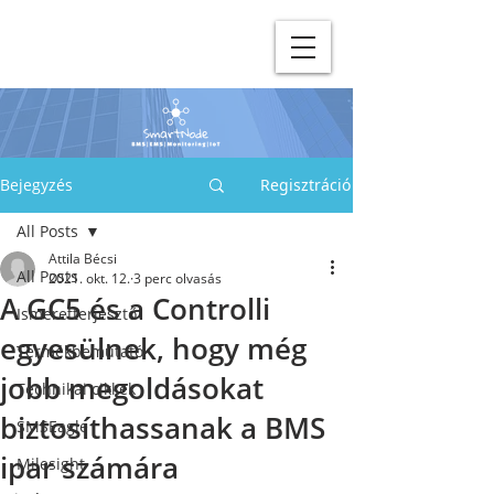
Bejegyzés
Regisztráció
All Posts
Attila Bécsi
All Posts
2021. okt. 12.
3 perc olvasás
A GC5 és a Controlli
Ismeretterjesztő
egyesülnek, hogy még
Termékbemutató
jobb megoldásokat
Technikai cikkek
biztosíthassanak a BMS
SMSEagle
ipar számára
Milesight