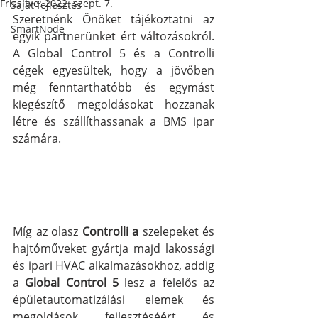
Frissítve:
2022. szept. 7.
Saját fejlesztés
Szeretnénk Önöket tájékoztatni az 
SmartNode
egyik partnerünket ért változásokról. 
A Global Control 5 és a Controlli 
cégek egyesültek, hogy a jövőben 
még fenntarthatóbb és egymást 
kiegészítő megoldásokat hozzanak 
létre és szállíthassanak a BMS ipar 
számára.
Míg az olasz 
Controlli a 
szelepeket és 
hajtóműveket gyártja majd lakossági 
és ipari HVAC alkalmazásokhoz, addig 
a 
Global Control 5
 lesz a felelős az 
épületautomatizálási elemek és 
megoldások fejlesztéséért és 