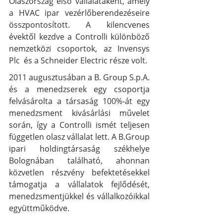
Olaszország első vállalataként, amely 
a HVAC ipar vezérlőberendezéseire 
összpontosított. A kilencvenes 
évektől kezdve a Controlli különböző 
nemzetközi csoportok, az Invensys 
Plc  és a Schneider Electric része volt. 
2011 augusztusában a B. Group S.p.A. 
és a menedzserek egy csoportja 
felvásárolta a társaság 100%-át egy 
menedzsment kivásárlási művelet 
során, így a Controlli ismét teljesen 
független olasz vállalat lett. A B.Group 
ipari holdingtársaság székhelye 
Bolognában található, ahonnan 
közvetlen részvény befektetésekkel 
támogatja a vállalatok fejlődését, 
menedzsmentjükkel és vállalkozóikkal 
együttműködve. 